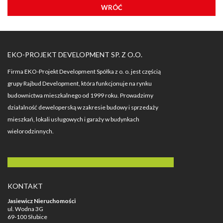
WRÓĆ
EKO-PROJEKT DEVELOPMENT SP. Z O.O.
Firma EKO-Projekt Development Spółka z o. o. jest częścią
grupy Rajbud Development, która funkcjonuje na rynku
budownictwa mieszkalnego od 1999 roku. Prowadzimy
działalność deweloperską w zakresie budowy i sprzedaży
mieszkań, lokali usługowych i garaży w budynkach
wielorodzinnych.
KONTAKT
Jasiewicz Nieruchomości
ul. Wodna 3G
69-100 Słubice